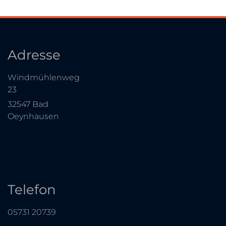
Adresse
Windmühlenweg
23
32547 Bad
Oeynhausen
Telefon
05731 20739